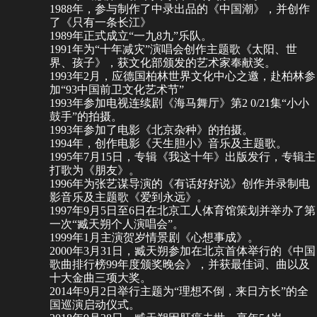
1988年，参与制作了中录出品的《中国潮》，并创作
了《只有一条长江》
1989年正式成立“一九8九”乐队。
1991年为“十年减灾”演唱会创作主题歌《太阳、世
界、孩子》，获文化部颁发的艺术家奉献奖。
1993年2月，应德国柏林世界文化中心之邀，赴柏林参
加“93中国前卫文化艺术节”
1993年参加电视连续剧《海马舞厅》第2 0/21集“小小
鼓手”的拍摄。
1993年参加了电影《
北京杂种
》的拍摄。
1994年，创作电影《
天生胆小
》音乐及主题歌。
1995年7月15日，专辑《
我这十年
》出版发行，专辑主
打歌为《朋友》。
1996年为
张艺谋
导演的《
有话好好说
》创作并录制电
影音乐及主题歌《
爱到永远
》。
1997年9月5日至6日在北京工人体育馆策划并举办了第
一次“臧天朔个人演唱会”。
1999年1月主演贺岁情景剧《心想事成》。
2000年3月31日，臧天朔参加在北京首体举行的《中国
歌曲排行榜99年度颁奖晚会》，并获最佳词、曲以及
十大金曲三项大奖。
2014年9月2日举行主题为“理想不倒，来日方长”的全
国巡演启动仪式。