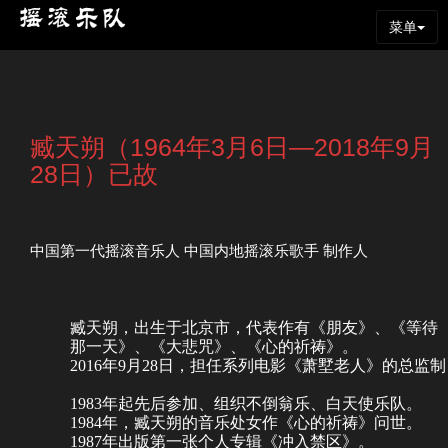
菜单
臧天朔（1964年3月6日—2018年9月
28日）已故
中国第一代摇滚音乐人 中国内地摇滚乐歌手 制作人
臧天朔，出生于北京市，代表作有《
朋友
》、《
等待
那一天
》、《大悲咒》、《
心的祈祷
》。
2016年9月28日，担任系列电影《萧墅老人》的总监制
1983年起先后参加、组织
不倒翁
乐、
白天使
乐队。
1984年，臧天朔的音乐处女作《
心的祈祷
》问世。
1987年出版第一张个人专辑《冲入禁区》。