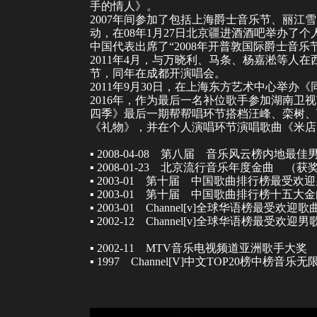
手的情人
》。
2007年间参加了包括
上海爵士音乐节
、
丽江雪
动，在08年1月27日北京疆进酒酒吧举办了
中国代表出席了“2008年开普敦国际爵士音乐
2011年4月，与
万晓利
、
马条
、
杨嘉淞
等人在
节
，同年在成都开演唱会。
2011年9月30日，在
上海东方艺术中心
举办《
2016年，作为最后一名补位歌手参加湖南卫
四季》最后一期帮帮唱环节搭档汪峰、
栾树
、
《
礼物
》，并在个人演唱环节演唱歌曲《
米店
▪ 2008-04-08 第八届
音乐风云榜
内地最佳
▪ 2008-01-23 北京流行音乐年度金曲 （
▪ 2003-01 第十届
中国歌曲排行榜
最受欢
▪ 2003-01 第十届
中国歌曲排行榜
十五大
▪ 2003-01 Channel[v]全球华语榜
▪ 2002-12 Channel[v]全球华语
▪ 2002-11 MTV音乐电视频道
亚洲
歌手大奖
▪ 1997 Channel[V]中文TOP20榜中榜
音乐无