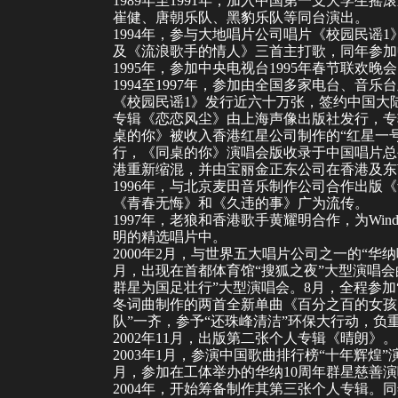
1989年至1991年，加入中国第一支大学生摇滚
崔健
、
唐朝乐队
、
黑豹乐队
等同台演出。
1994年，参与
大地唱片
公司唱片《
校园民谣
1
及《
流浪歌手的情人
》三首主打歌，同年参加
1995年，参加中央电视台1995年春节联欢晚
1994至1997年，参加由全国多家电台、音
《校园民谣1》发行近六十万张，签约中国大
专辑《
恋恋风尘
》由上海声像出版社发行，专辑
桌的你
》被收入香港红星公司制作的“红星一
行，《
同桌的你
》演唱会版收录于中国唱片总
港重新缩混，并由宝丽金正东公司在香港及东
1996年，与北京麦田音乐制作公司合作出版《
《青春无悔》和《久违的事》广为流传。
1997年，老狼和香港歌手
黄耀明
合作，为Wi
明的精选唱片中。
2000年2月，与世界五大唱片公司之一的“
华纳
月，出现在首都体育馆“搜狐之夜”大型演唱会
群星为国足壮行”大型演唱会。8月，全程参加“
冬
词曲制作的两首全新单曲《百分之百的女孩
队”一齐，参予“还珠峰清洁”环保大行动，负重
2002年11月，出版第二张个人专辑《
晴朗
》。
2003年1月，参演
中国歌曲排行榜
“十年辉煌”
月，参加在工体举办的华纳10周年群星慈善
2004年，开始筹备制作其第三张个人专辑。