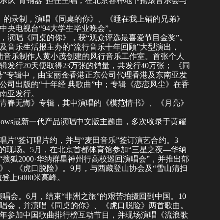
乐队“
青铜器
”担任主唱，在北京各种
地下摇滚
音乐会与
》的录制，演唱《
同桌的你
》、《
睡在我上铺的兄弟
》
中央电视台“94大学生毕业晚会”。
会，演唱《
同桌的你
》，获“观众评选最喜爱节目金奖”。
乐台及音乐生活报主办的“流行音乐十年回顾”大型演出，
陆音乐制作人
黄小茂
创建的风行音乐工作室。首张个人
发行20天便取得23万张的销量，共发行40万张； 《
同
号”专辑中，由
宝丽金
香港正东公司代理香港及东南亚发
公司出版的“十年经 典歌曲”中；专辑《恋恋风尘》在香
南亚发行。
青春无悔
》专辑，其中演唱的《模范情书》、《月亮》
ndows最新一代产品演唱中文版主题曲，多次收录于黄耀
唱片
”签订唱片约，并与“麦田音乐”签订演艺合约。3
的现场。5月，在北京首都体育馆参加“三星之夜—华纳
搜狐2000·华纳群星神州行高校巡回演唱会”，并推出
郁
》、《
虎口脱险
》。9月，与西藏登山协会及“雪山清扫
登上6000米高峰。
演唱会。6月，结束“非洲之旅”的艰苦拍摄回到中国。10
演唱会，并演唱《
同桌的你
》、《
虎口脱险
》两首歌曲。
同年参加中国歌曲排行榜互动节目，并现场演唱《
流浪歌