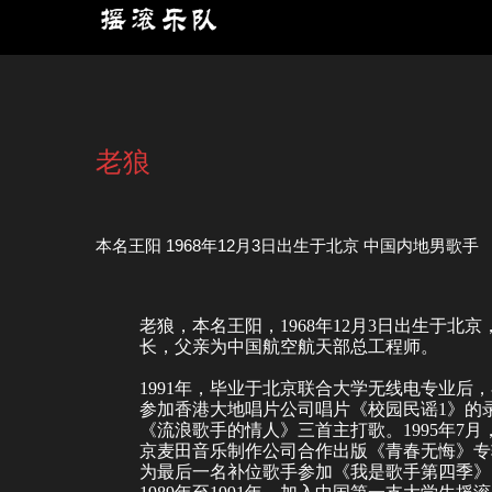
老狼
本名王阳 1968年12月3日出生于北京 中国内地男歌手
老狼，本名
王阳
，1968年12月3日出生于
北京
长，父亲为中国航空航天部总工程师。
1991年，毕业于
北京联合大学
无线电专业后，
参加香港大地唱片公司唱片《
校园民谣
1》的
《
流浪歌手的情人
》三首主打歌。1995年7
京
麦田音乐
制作公司合作出版《
青春无悔
》专
为最后一名补位歌手参加《
我是歌手第四季
》