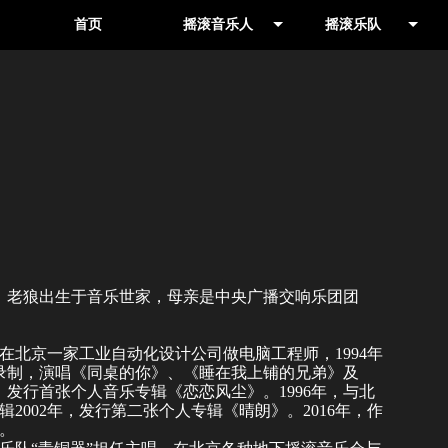
首页
摇滚音乐人
摇滚乐队
音乐人
其他地区
制作人
北京
，老狼出生于音乐世家，母亲是中央广播交响乐团团
在北京一家工业自动化设计公司做电脑工程师，1994年
录制，演唱《
同桌的你
》、《
睡在我上铺的兄弟
》及
月，发行首张个人音乐专辑《
恋恋风尘
》。1996年，与北
辑2002年，发行第二张个人专辑《
晴朗
》。2016年，作
。