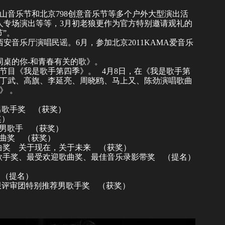
山音乐节
和北京798创意音乐节等多个户外大型演出活
个人专场演出等等，3月初老狼更作为官方特别邀请观礼的
节”。
西安音乐厅演唱民谣。6月，参加北京2011
KAMA爱音乐
同桌的你
-和青春有关的歌》。
视节目《
我是歌手第四季
》。 4月8日，在《我是歌手第
丁武
、
高旗
、
李延亮
、
周晓鸥
、
马上又
、
陈劲
演唱歌曲
》 。
男歌手奖 （获奖）
获奖）
迎男歌手 （获奖）
金曲奖 （获奖）
最受欢迎歌曲奖 关于现在，关于未来 （获奖）
榜最受欢迎男歌手奖、最受欢迎歌曲奖、最佳音乐录影带奖 （提名）
 （提名）
限
评审团特别推荐男歌手奖 （获奖）