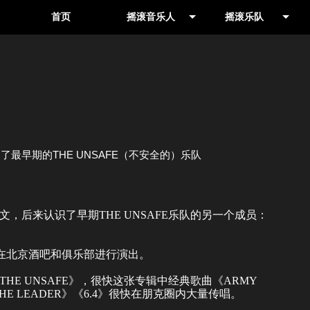
首页
摇滚音乐人
摇滚乐队
音乐人
其他地区
制作人
北京
最早期的THE UNSAFE（不安全的）乐队
，后来认识了早期THE UNSAFE乐队的另一个成员：
nk，开始在北京酒吧和俱乐部进行演出。
HE UNSAFE》，很快这张专辑中经典歌曲《ARMY
L THE LEADER》《6.4》很快在朋克圈内大量传唱。