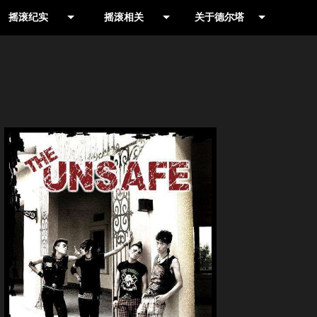
摇滚纪实
摇滚相关
关于德尔塔
作品推荐
摇滚摄影人
摇滚乐队网
演出现场
书籍
公司简介
演出公告
影视
联系我们
信息收集
合辑
就爱野音乐专栏
LIVE HOUSE
历史记录
摇滚厂牌