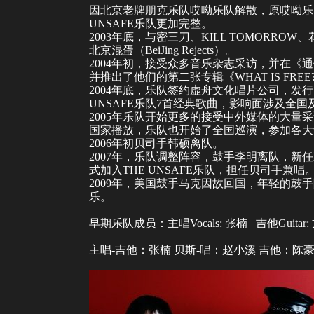
因北京老牌朋克乐队哎呦乐队解散，原哎呦乐队吉
UNSAFE乐队更加完整。
2003年底，与密三刀、KILL TOMORR
北京混蛋（BeiJing Rejects）。
2004年初，接受众多音乐杂志采访，并在《通俗
并推出了他们的第二张专辑《WHAT IS FR
2004年底，乐队签约虚舟文化唱片公司，发
UNSAFE乐队7首经典歌曲，影响面涉及全
2005年乐队开始更多的接受中外媒体的大量采
国家播放，乐队也开始了全国巡演，参加各大
2006年初贝司手韩硕离队。
2007年，乐队调整阵容，鼓手李明离队，
式加入THE UNSAFE乐队，担任贝司手兼唱
2009年，美国鼓手马克因故回国，年轻的
乐。
早期乐队成员：主唱Vocals: 张楠 吉他Guitar: 
主唱-吉他：张楠 贝斯-唱：赵小溪 吉他：陈