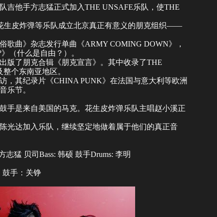
他手方志猛正式加入THE UNSAFE乐队，使THE
OW、花生皮炸弹等乐队成立北京真正有意义的朋克组织——
歌曲》杂志发行单曲《ARMY COMING DOWN》，
EE?》（什么是自由？）。
行出版了朋克合辑《朋克宣言》。其中收录了THE
国及整个东南亚地区。
访，其纪录片《CHINA PUNK》在法国与意大利等欧洲
音乐节。
新任鼓手是来自美国的马克。花生皮炸弹乐队主唱赵小溪正
。
鼓手陈光达加入乐队，继续坚定地做着属于他们的真正音
方志猛 贝司Bass: 韩硕 鼓手Drums: 李明
豪 鼓手：关铮