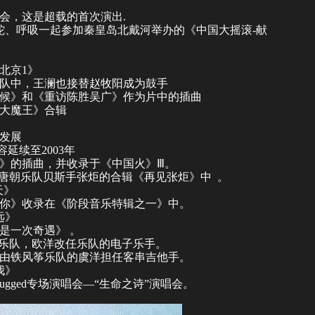
会，这是超载的首次演出.
镜蛇、呼吸一起参加秦皇岛
北戴河
举办的《中国大摇滚-献
北京1》
乐队中，王澜也接替赵牧阳成为鼓手
候
》和《
重访陈胜吴广
》作为片中的插曲
十大魔王》合辑
人发展
延续至2003年
烫》的插曲，并收录于《中国火》Ⅲ。
纪念唐朝乐队贝斯手张炬的合辑《再见张炬》中 。
天》
拥抱你》收录在《阶段音乐特辑之一》中。
远》
命是一次奇遇》 。
加入乐队，欧洋改任乐队的电子乐手。
此由铁风筝乐队的
虞洋
担任客串吉他手。
我》
ugged专场演唱会—“
生命之诗
”演唱会。