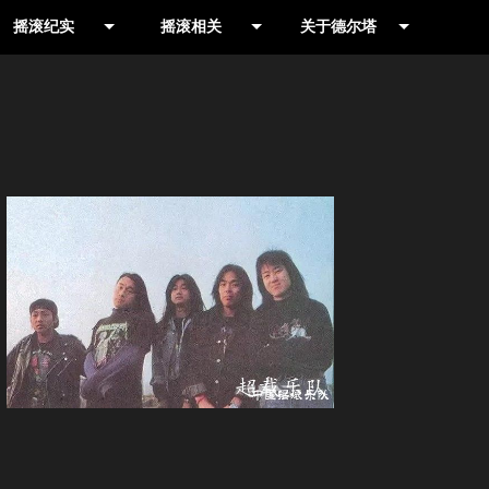
摇滚纪实
摇滚相关
关于德尔塔
作品推荐
摇滚摄影人
摇滚乐队网
演出现场
书籍
公司简介
演出公告
影视
联系我们
信息收集
合辑
就爱野音乐专栏
LIVE HOUSE
历史记录
摇滚厂牌