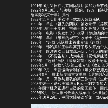
1991年10月31日在
北京国际饭店
参加万圣节晚
1992年9月18日，与
唐朝
、
黑豹
、1989、眼
给国际减灾十年》演出
1992年11月贝斯手欧洋正式加入超载乐队
1993年，单曲《祖先的阴影》被收录于《摇滚
1993年贝司手王学科、吉他手李延亮加入到
1994年，电影《
头发乱了
》收录《
梦缠绕的时
1996年，单曲《破碎的城市》收录于《魔岩
1996年，“超载”乐队推出首张专辑《超载》
1996年，韩鸿滨和王学科离开了乐队开始个
1997年，欧洋再次回归超载乐队，4 个人的阵容
1997年，《不要告别》成为电影《爱情麻辣
1998年，“超载”乐队《绿草如茵》收录于
1999年5月，“超载”乐队第二张专辑《魔幻蓝
1999年12月，重新编曲录制的《每次都想
2002年9月，推出新专辑首支单曲《现在到永
2002年11月，高旗与超载的第三张专辑《生
2003年鼓手刁磊和美籍华人Bass手刘文泰
2003年因李延亮正进行自己的巡回宣传，因
2005年9月，乐队推出最新反战单曲《不要怪
2005年10月29日，
中国大陆
摇滚乐第一场Unpl