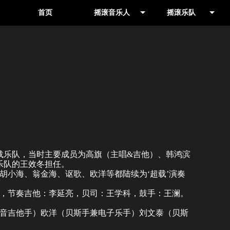
首页
摇滚音乐人
摇滚乐队
音乐人
其他地区
制作人
北京
载乐队，当时主要成员为高旗（主唱&吉他）、韩鸿滨
乐队
的王效冬担任。
胡小海、翁金海、讴歌、欧洋等都陆续为‘超载’演奏
，节奏吉他：李延亮，贝司：王学科，鼓手：王澜。
音吉他手）欧洋（贝斯手兼电子乐手）刘文泰（贝斯