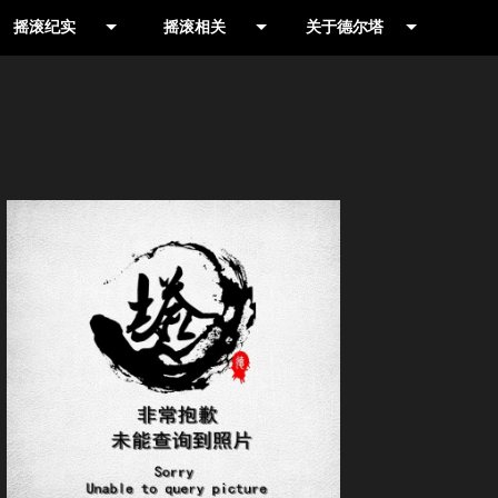
摇滚纪实
摇滚相关
关于德尔塔
作品推荐
摇滚摄影人
摇滚乐队网
演出现场
书籍
公司简介
演出公告
影视
联系我们
信息收集
合辑
就爱野音乐专栏
LIVE HOUSE
历史记录
摇滚厂牌