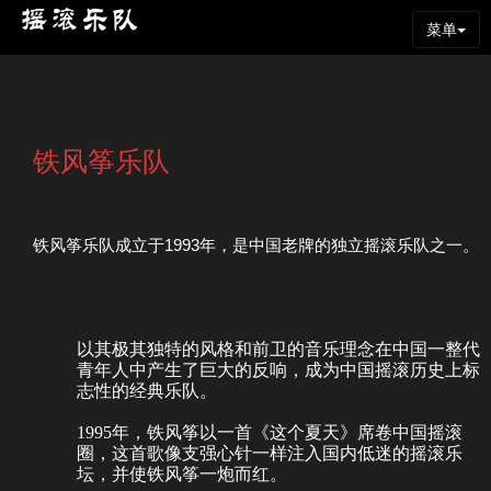
菜单
铁风筝乐队
铁风筝乐队成立于1993年，是中国老牌的独立摇滚乐队之一。
以其极其独特的风格和前卫的音乐理念在中国一整代
青年人中产生了巨大的反响，成为中国摇滚历史上标
志性的经典乐队。
1995年，铁风筝以一首《这个夏天》席卷中国摇滚
圈，这首歌像支强心针一样注入国内低迷的摇滚乐
坛，并使铁风筝一炮而红。