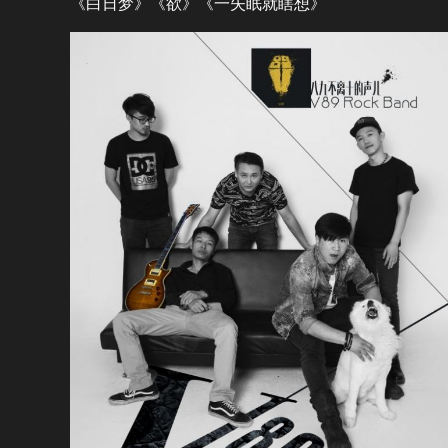
《白日梦》《欲》《一失眠就瞎想》