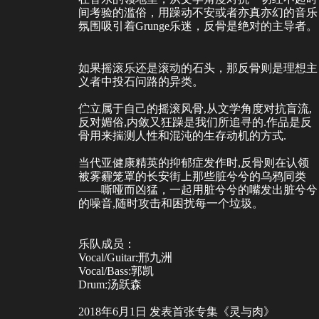
间考验的滥俗，用躁动不安或者亦真亦幻的音乐
氛围吸引着Grunge乐迷，反骨是绝对的主导者。
如果摇滚乐还是滚动的石头，那反骨则是理想主
义者中投石问路的异类。
伫立属于自己的摇滚风骨,从文学角度对抗盲流,
反对媚俗,内敛又狂躁是我们所追寻的.作品是反
骨用来揣测人性和混沌的生存动机的方式.
当代亚健康精英的抑郁症发作时,反骨则在认领
被雾霾笼罩的长安街上那些脏兮兮的乌鸦同类
——嘶哑而凶猛，一起用脏兮兮的嘴发出脏兮兮
的噪音,随时攻击和困扰每一个垃圾。
乐队成员：
Vocal/Guitar:邢九洲
Vocal/Bass:郭凯
Drum:汤跃森
2018年6月1日 发表首张专集《灵与肉》