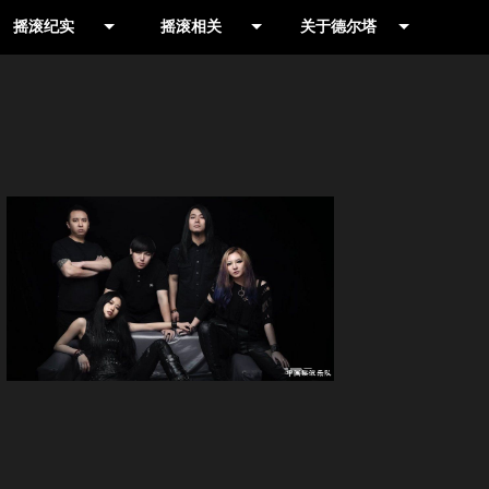
摇滚纪实
摇滚相关
关于德尔塔
作品推荐
摇滚摄影人
摇滚乐队网
演出现场
书籍
公司简介
演出公告
影视
联系我们
信息收集
合辑
就爱野音乐专栏
LIVE HOUSE
历史记录
摇滚厂牌