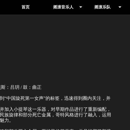
首页
摇滚音乐人
摇滚乐队
音乐人
其他地区
制作人
北京
贝斯：吕玥 / 鼓：曲正
到“中国旋死第一女声”的标签，迅速得到圈内关注，并
组，并加入小提琴这一乐器，对早期作品进行了重新编配，
民族旋律和部分死亡金属，哥特风格进行了融入，运用
魅力。