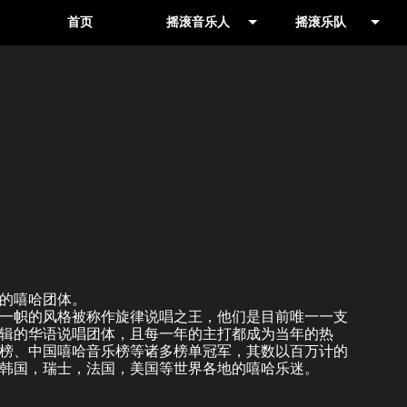
首页
摇滚音乐人
摇滚乐队
音乐人
其他地区
制作人
北京
的嘻哈团体。
一帜的风格被称作旋律说唱之王，他们是目前唯一一支
辑的华语
说唱
团体，且每一年的主打都成为当年的热
榜、中国
嘻哈音乐
榜等诸多榜单冠军，其数以百万计的
韩国，瑞士，法国，美国等世界各地的嘻哈乐迷。