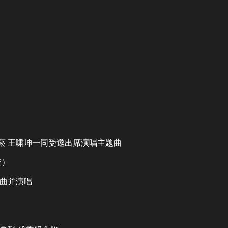
菘
王啸坤
一同受邀出席演唱主题曲
登）
曲并演唱