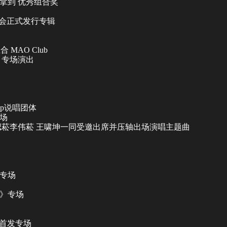
并拿到 优秀组合奖
发演唱会正式发行专辑
 MAO Club
 专场演出
op说唱团体
专场
泉 李偲菘李伟菘 王啸坤一同受邀出席并压轴出场演唱主题曲
会专场
哈》专场
辑首发专场