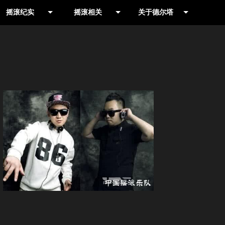
摇滚纪实
摇滚相关
关于德尔塔
作品推荐
摇滚摄影人
摇滚乐队网
演出现场
书籍
公司简介
演出公告
影视
联系我们
信息收集
合辑
就爱野音乐专栏
LIVE HOUSE
历史记录
摇滚厂牌