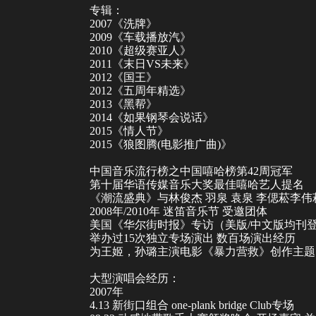
专辑：
2007《洗牌》
2009《车载播放汽》
2010《超级赛亚人》
2011《末日VS未来》
2012《国王》
2012《五周年精选》
2013《黑帮》
2014《如果钢琴会说话》
2015《情人节》
2015《狼图腾(电影推广曲)》
中国音乐流行榜
之中国嘻哈榜第42周冠军
第十届华语传媒音乐大奖最佳嘻哈艺人提名
《潮流盛典》与
林俊杰
羽泉
袁泉
李偲菘李伟
2008年/2010年
迷笛音乐节
受邀团体
美国《华尔街时报》专访（美版/中文版均刊
举办过15次独立专场演出 数百场演出经历
为王姬，
孙璐
主演电影《暴力营救》创作主题
大型演唱会经历：
2007年
4.13 新街口组合 one-plank bridge Club专场