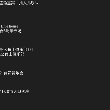
场 盛邀嘉宾：指人儿乐队
e house
组合5周年专场
愚公移山俱乐部 [7]
 愚公移山俱乐部
话》首发音乐会
14全国17城市大型巡演