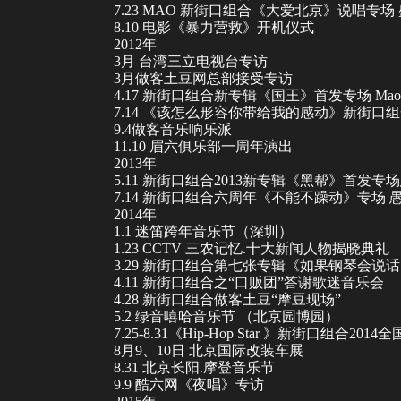
7.23 MAO 新街口组合《大爱北京》说唱专
8.10 电影《暴力营救》开机仪式
2012年
3月 台湾三立电视台专访
3月做客土豆网总部接受专访
4.17 新街口组合新专辑《国王》首发专场 Mao Liv
7.14 《该怎么形容你带给我的感动》新街口
9.4做客音乐响乐派
11.10 眉六俱乐部一周年演出
2013年
5.11 新街口组合2013新专辑《黑帮》首发专场
7.14 新街口组合六周年《不能不躁动》专场
2014年
1.1 迷笛跨年音乐节（深圳）
1.23 CCTV 三农记忆.十大新闻人物揭晓典礼
3.29 新街口组合第七张专辑《如果钢琴会说
4.11 新街口组合之“口贩团”答谢歌迷音乐会
4.28 新街口组合做客土豆“摩豆现场”
5.2 绿音嘻哈音乐节 （北京园博园）
7.25-8.31《Hip-Hop Star 》新街口组合20
8月9、10日 北京国际改装车展
8.31 北京长阳.摩登音乐节
9.9 酷六网《夜唱》专访