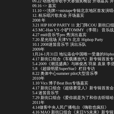
09.22 动感地带歌手大赛颁奖晚会 开场嘉宾 
09.16 <
> 嘉宾
11.10 <<洗牌>>mixtape专辑北京地区首
12. 桓乐唱片歌友会 开场嘉宾
2008 年
3.21 HIP HOP PARTY 11
龙门阵
COU 新街口组合
4.5 MC-Han VS
小驴TOMMY
（李萌） 音乐战
4.27 midi音乐节pro 秀演出嘉宾
7.20
星光现场
天津VS 北京 Hiphop Party
10.1 2008
迷笛音乐节
演出乐队
2009年
1月24-1月31日 地坛庙会中国唯一受邀的Hiph
4.17 新街口组合《车载播放汽》新专辑首发
5.4 2009《潮流盛典》与林俊杰 羽泉 袁
5.8 《超级明星SuperStar》栏目专访
8.22 奥体中心summer pilot大型音乐季
2010年
1.10 Vics 博子Beat Box专场嘉宾
4.17 新街口组合《超级赛亚人》新专辑首发
5.4
迷笛音乐节
7.29 新街口组合《爱你就是为了和你去听嘻
2011年
4.14做客中央人民广播电台《嗨歌也疯狂》
4.16 MAO 新街口组合《末日VS未来》新专