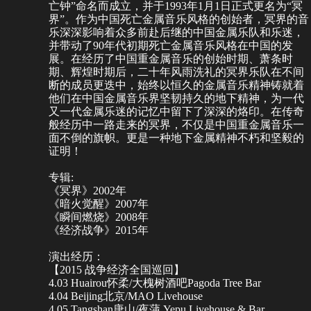
亡钟”命名而成立，并于1993年1月1日正式更名为“冥
界”。作为中国死亡金属音乐风格的创始者，冥界的音
乐深深影响着众多前赴后继的中国金属乐队和乐迷，
并带动了90年代初期死亡金属音乐风格在中国的发
展。在经历了中国
重金属音乐
的创始时期、萧条时
期、辉煌时期后，二十年风雨洗礼的冥界乐队在不间
断的成员更迭中，始终以恒久的金属音乐精神铸就着
他们在中国
金属音乐
界坚韧持久的地下精神，为一代
又一代金属乐迷的记忆中留下了深深的烙印。在传奇
般经历中一路走来的冥界，不仅是中国重金属音乐一
面
不倒的旗帜
。更是一种地下
金属精神
不朽和坚毅的
证明！
专辑:
《冥界》2002年
《暗火觉醒》2007年
《瞬间燃烧》2008年
《经济战争》2015年
演出经历：
【2015 战争经济全国巡回】
4.03 Huairou怀柔/大槐树酒吧Pagoda Tree Bar
4.04 Beijing北京/MAO Livehouse
4.05 Tangshan唐山/夜蒲 Yepu Livehouse & Bar