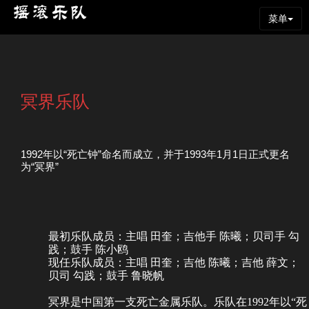
菜单
冥界乐队
1992年以“死亡钟”命名而成立，并于1993年1月1日正式更名
为“冥界”
最初乐队成员：主唱 田奎；吉他手 陈曦；贝司手 勾
践；鼓手 陈小鸥
现任乐队成员：主唱 田奎；吉他 陈曦；吉他
薛文
；
贝司 勾践；鼓手 鲁晓帆
冥界是中国第一支死亡金属乐队。乐队在1992年以“死