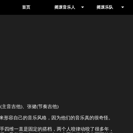
首页
摇滚音乐人
摇滚乐队
音乐人
其他地区
制作人
北京
雨(主音吉他)、张健(节奏吉他)
”来形容自己的音乐风格，因为他们的音乐真的很奇怪。
手四维一直是固定的搭档，两个人咬律动咬了很多年，