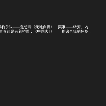
黑豹乐队——遥想着《无地自容》；窦唯——转变、内
—青春该是有着骄傲；《中国火Ⅱ》——摇滚合辑的标签；