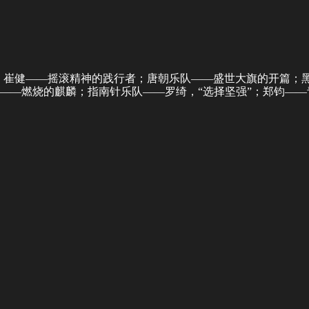
：崔健——摇滚精神的践行者；唐朝乐队——盛世大旗的开篇；
勇——燃烧的麒麟；指南针乐队——罗绮，“选择坚强”；郑钧—