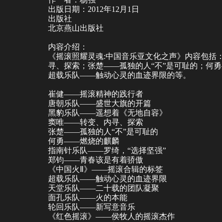
出版日期：2012年12月1日
出版社
北京燕山出版社
内容介绍：
《摇滚照耀灵魂:中国音乐亚文化之声》内容包括
寻、探索；张楚——孤独的人“不”是可耻的；何
超载乐队——触动心灵的血迹界限的等。
崔健——摇滚精神的践行者
唐朝乐队——盛世大旗的开篇
黑豹乐队——遥想着《无地自容》
窦唯——转变、内寻、探索
张楚——孤独的人“不”是可耻的
何勇——燃烧的麒麟
指南针乐队——罗绮，“选择坚强”
郑钧——青春该是有着骄傲
《中国火Ⅱ》——摇滚合辑的标签
超载乐队——触动心灵的血迹界限
天堂乐队——二十载的团队凝聚
面孔乐队——火的本能
轮回乐队——新写意音乐
《红色摇滚》——侯牧人的摇滚杰作