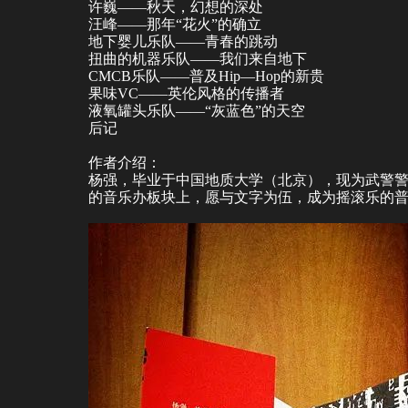
许巍——秋天，幻想的深处
汪峰——那年“花火”的确立
地下婴儿乐队——青春的跳动
扭曲的机器乐队——我们来自地下
CMCB乐队——普及Hip—Hop的新贵
果味VC——英伦风格的传播者
液氧罐头乐队——“灰蓝色”的天空
后记
作者介绍：
杨强，毕业于中国地质大学（北京），现为武警
的音乐办板块上，愿与文字为伍，成为摇滚乐的