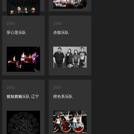
2004
1999
穿心莲乐队
赤旗乐队
2001
2007
魑魅魍魉乐队 辽宁
橙色系乐队