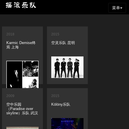
菜单
2018
2015
Karmic Demise终
空灵乐队 昆明
焉 上海
2009
2015
空中乐园
Kölöny乐队
（Paradise over
skyline）乐队 武汉